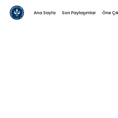
Ana Sayfa
Son Paylaşımlar
Öne Çı
Sear
for
Blog