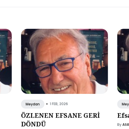
•
1 FEB, 2026
Meydan
Mey
ÖZLENEN EFSANE GERİ
Efs
DÖNDÜ
By
Atil