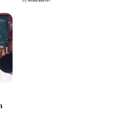
By
Atilla Bartın
n