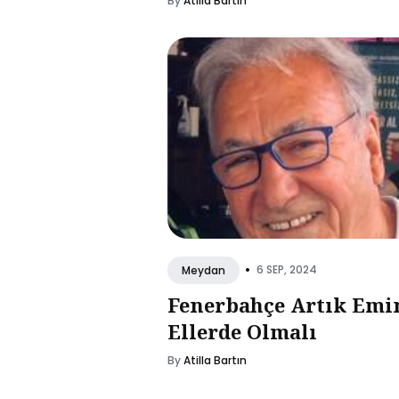
By
Atilla Bartın
•
6 SEP, 2024
Meydan
Fenerbahçe Artık Emi
Ellerde Olmalı
By
Atilla Bartın