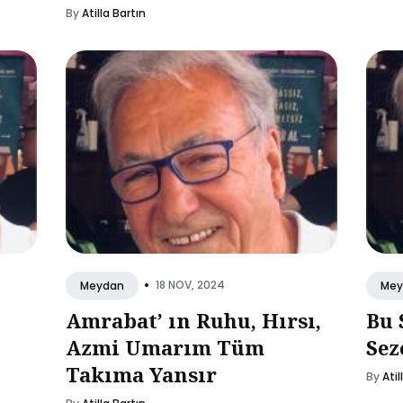
By
Atilla Bartın
•
18 NOV, 2024
Meydan
Mey
Amrabat’ ın Ruhu, Hırsı,
Bu 
Azmi Umarım Tüm
Sez
Takıma Yansır
By
Atil