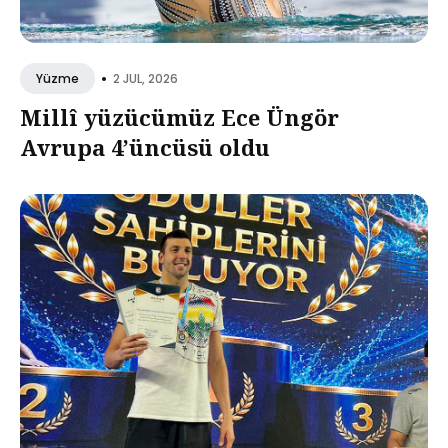
•
2 JUL, 2026
Yüzme
Millî yüzücümüz Ece Üngör
Avrupa 4’üncüsü oldu