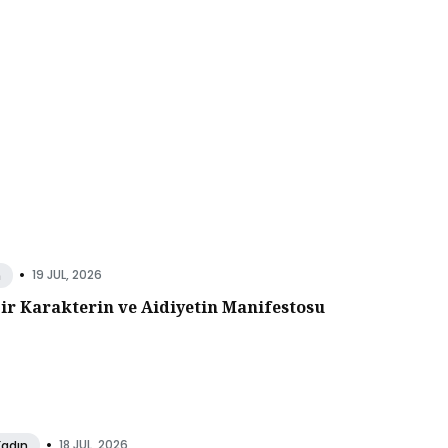
•
19 JUL, 2026
n
Bir Karakterin ve Aidiyetin Manifestosu
•
18 JUL, 2026
Kadın