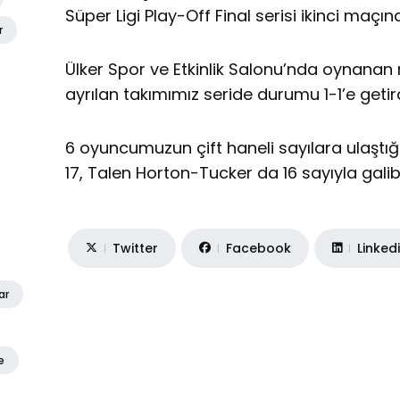
Süper Ligi Play-Off Final serisi ikinci maçın
r
Ülker Spor ve Etkinlik Salonu’nda oynana
ayrılan takımımız seride durumu 1-1’e getird
6 oyuncumuzun çift haneli sayılara ulaş
17, Talen Horton-Tucker da 16 sayıyla galib
Twitter
Facebook
Linked
ar
e