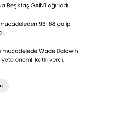
da Beşiktaş GAİN’i ağırladı.
n mücadeleden 93-68 galip
i.
tığı mücadelede Wade Baldwin
iyete önemli katkı verdi.
in