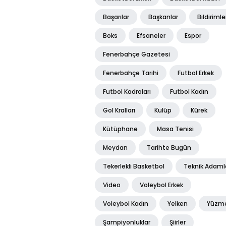
Başarılar
Başkanlar
Bildirimle
Boks
Efsaneler
Espor
Fenerbahçe Gazetesi
Fenerbahçe Tarihi
Futbol Erkek
Futbol Kadroları
Futbol Kadın
Gol Kralları
Kulüp
Kürek
Kütüphane
Masa Tenisi
Meydan
Tarihte Bugün
Tekerlekli Basketbol
Teknik Adaml
Video
Voleybol Erkek
Voleybol Kadın
Yelken
Yüzm
Şampiyonluklar
Şiirler