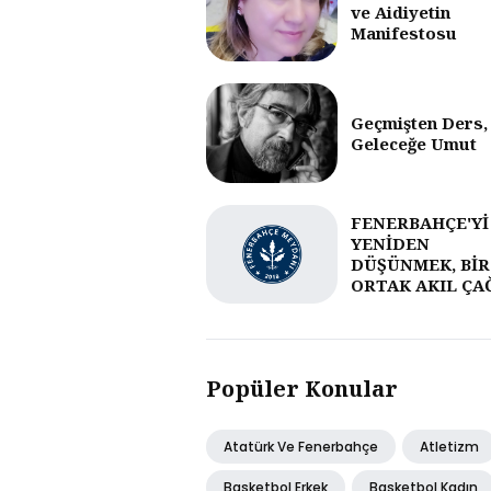
ve Aidiyetin
Manifestosu
Geçmişten Ders,
Geleceğe Umut
FENERBAHÇE'Yİ
YENİDEN
DÜŞÜNMEK, BİR
ORTAK AKIL ÇA
Popüler Konular
Atatürk Ve Fenerbahçe
Atletizm
Basketbol Erkek
Basketbol Kadın