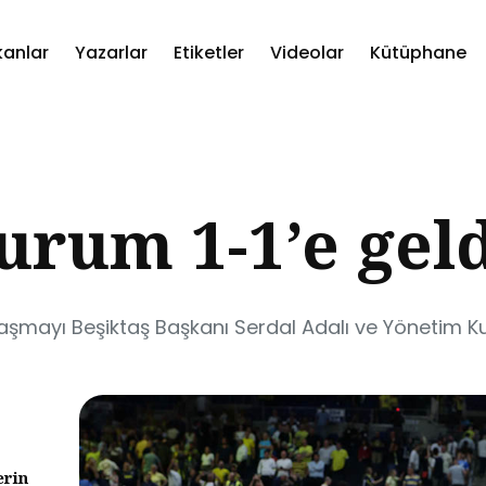
kanlar
Yazarlar
Etiketler
Videolar
Kütüphane
ch
urum 1-1’e gel
laşmayı Beşiktaş Başkanı Serdal Adalı ve Yönetim Kur
erin