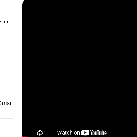
erin
ĞRISI