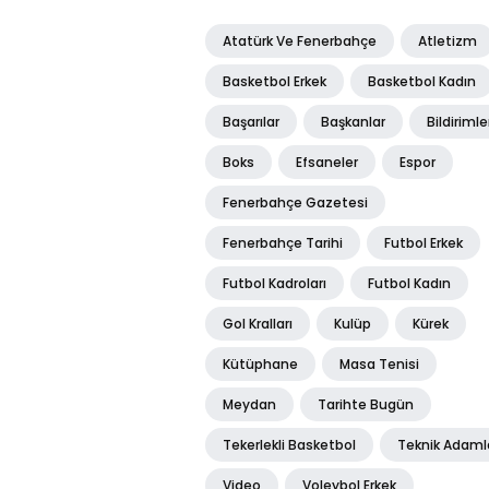
Atatürk Ve Fenerbahçe
Atletizm
Basketbol Erkek
Basketbol Kadın
Başarılar
Başkanlar
Bildirimle
Boks
Efsaneler
Espor
Fenerbahçe Gazetesi
Fenerbahçe Tarihi
Futbol Erkek
Futbol Kadroları
Futbol Kadın
Gol Kralları
Kulüp
Kürek
Kütüphane
Masa Tenisi
Meydan
Tarihte Bugün
Tekerlekli Basketbol
Teknik Adaml
Video
Voleybol Erkek