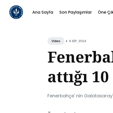
Ana Sayfa
Son Paylaşımlar
Öne Çı
Sear
for
•
6 SEP, 2024
Video
Blog
Fenerbah
attığı 1
Fenerbahçe' nin Galatasaray' 