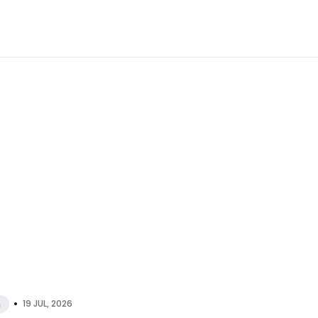
•
19 JUL, 2026
n