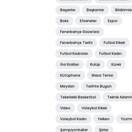
Başarılar
Başkanlar
Bildirimle
Boks
Efsaneler
Espor
Fenerbahçe Gazetesi
Fenerbahçe Tarihi
Futbol Erkek
Futbol Kadroları
Futbol Kadın
Gol Kralları
Kulüp
Kürek
Kütüphane
Masa Tenisi
Meydan
Tarihte Bugün
Tekerlekli Basketbol
Teknik Adaml
Video
Voleybol Erkek
Voleybol Kadın
Yelken
Yüzm
Şampiyonluklar
Şiirler