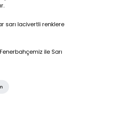
r.
 sarı lacivertli renklere
 Fenerbahçemiz ile Sarı
in