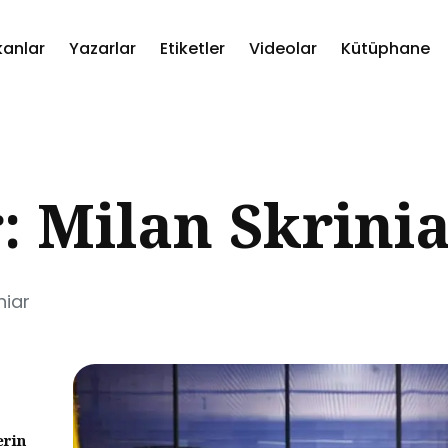
kanlar
Yazarlar
Etiketler
Videolar
Kütüphane
ch
: Milan Skrini
niar
erin