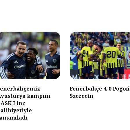
Fenerbahçemiz
Fenerbahçe 4-0 Pogoń
Avusturya kampını
Szczecin
LASK Linz
alibiyetiyle
tamamladı