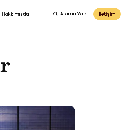
Arama Yap
İletișim
Hakkımızda
ar