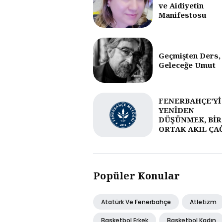
ve Aidiyetin
Manifestosu
Geçmişten Ders,
Geleceğe Umut
FENERBAHÇE'Yİ
YENİDEN
DÜŞÜNMEK, BİR
ORTAK AKIL ÇA
Popüler Konular
Atatürk Ve Fenerbahçe
Atletizm
Basketbol Erkek
Basketbol Kadın