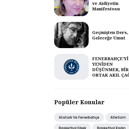
ve Aidiyetin
Manifestosu
Geçmişten Ders,
Geleceğe Umut
FENERBAHÇE'Yİ
YENİDEN
DÜŞÜNMEK, BİR
ORTAK AKIL ÇA
Popüler Konular
Atatürk Ve Fenerbahçe
Atletizm
Basketbol Erkek
Basketbol Kadın