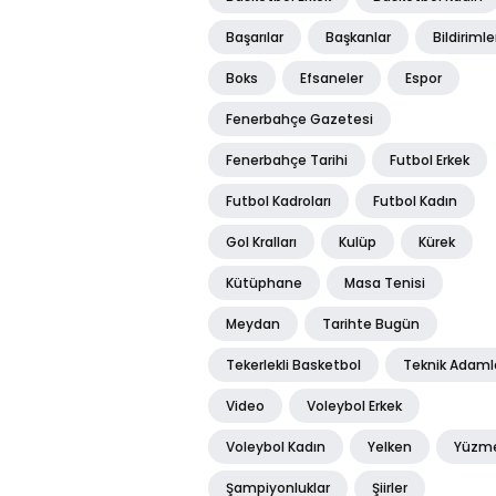
Başarılar
Başkanlar
Bildirimle
Boks
Efsaneler
Espor
Fenerbahçe Gazetesi
Fenerbahçe Tarihi
Futbol Erkek
Futbol Kadroları
Futbol Kadın
Gol Kralları
Kulüp
Kürek
Kütüphane
Masa Tenisi
Meydan
Tarihte Bugün
Tekerlekli Basketbol
Teknik Adaml
Video
Voleybol Erkek
Voleybol Kadın
Yelken
Yüzm
Şampiyonluklar
Şiirler