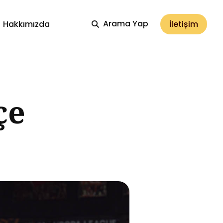
Arama Yap
İletișim
Hakkımızda
çe