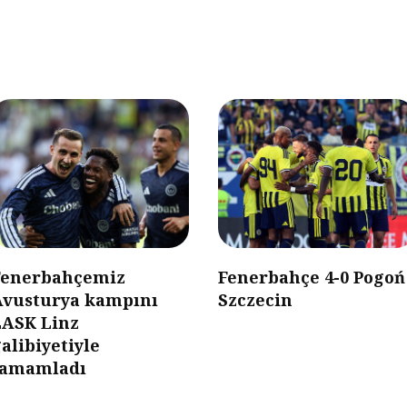
Fenerbahçemiz
Fenerbahçe 4-0 Pogoń
Avusturya kampını
Szczecin
LASK Linz
alibiyetiyle
tamamladı