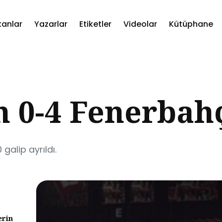
kanlar
Yazarlar
Etiketler
Videolar
Kütüphane
ch
n 0-4 Fenerbah
alip ayrıldı.
erin