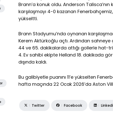
Brann’a konuk oldu. Anderson Talisca’nın kay
r
karşılaşmayı 4-0 kazanan Fenerbahçemiz, A
yükseltti.
Brann Stadyumu’nda oynanan karşılaşmada
Kerem Aktürkoğlu açtı. Ardından sahneye 
44 ve 65. dakikalarda attığı gollerle hat-tri
4. Ev sahibi ekipte Helland 18. dakikada gö
dışında kaldı.
Bu galibiyetle puanını 11’e yükselten Fener
hafta maçında 22 Ocak 2026’da Aston Vill
ar
e
Twitter
Facebook
Linked