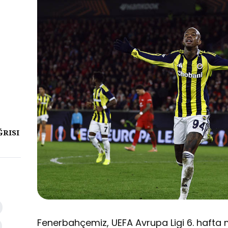
ĞRISI
Fenerbahçemiz, UEFA Avrupa Ligi 6. hafta 