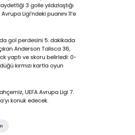
dettiği 3 golle yıldızlaştığı
vrupa Ligi’ndeki puanını 11’e
 gol perdesini 5. dakikada
çıkan Anderson Talisca 36,
ck yaptı ve skoru belirledi: 0-
rdüğü kırmızı kartla oyun
bahçemiz, UEFA Avrupa Ligi 7.
a’yı konuk edecek.
in