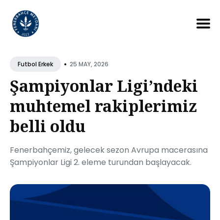
Search
for
•
25 MAY, 2026
Futbol Erkek
Blog
Şampiyonlar Ligi’ndeki
muhtemel rakiplerimiz
belli oldu
Fenerbahçemiz, gelecek sezon Avrupa macerasına
Şampiyonlar Ligi 2. eleme turundan başlayacak.