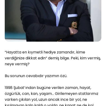
“Hayatta en kıymetli hediye zamandır, kime
verdiğinize dikkat edin” demiş bilge. Peki, kim vermiş,
neye vermiş?
Bu sorunun cevabıdır yazımın özü.
1998 Şubat’ından bugüne verilen zaman, hayat,
özgürlük, can, kan, yaşam… Girilemeyen statlarımız
varken çıkılan yol, uzun ancak ince bir yol, ne
kırılmayan kalp kaldı o yolda, ne kanat ne de kol.