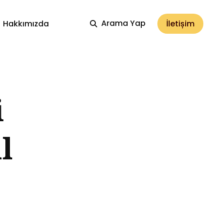
Arama Yap
İletișim
Hakkımızda
i
l