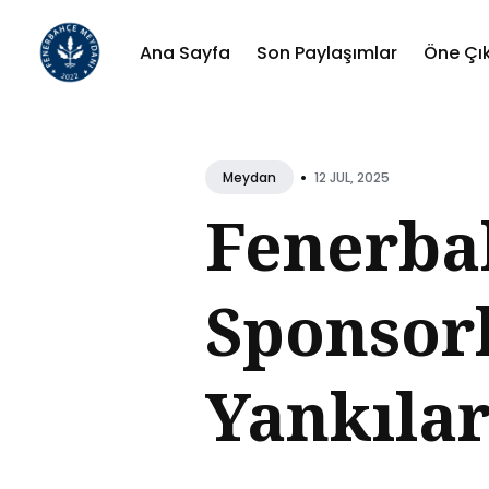
Ana Sayfa
Son Paylaşımlar
Öne Çı
Sear
for
•
12 JUL, 2025
Meydan
Blog
Fenerba
Sponsor
Yankıla