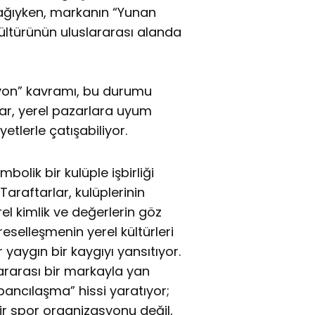
nağıyken, markanın “Yunan
ültürünün uluslararası alanda
syon” kavramı, bu durumu
alar, yerel pazarlara uyum
tlerle çatışabiliyor.
olik bir kulüple işbirliği
araftarlar, kulüplerinin
rel kimlik ve değerlerin göz
reselleşmenin yerel kültürleri
 yaygın bir kaygıyı yansıtıyor.
rarası bir markayla yan
bancılaşma” hissi yaratıyor;
ir spor organizasyonu değil,