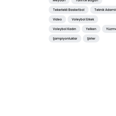
Meydan
Tarihte Bugün
Tekerlekli Basketbol
Teknik Adaml
Video
Voleybol Erkek
Voleybol Kadın
Yelken
Yüzm
Şampiyonluklar
Şiirler