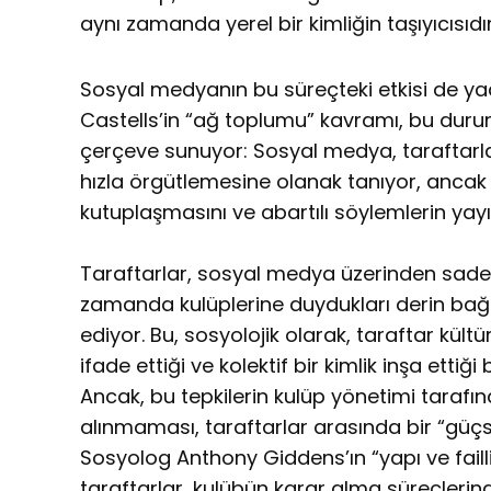
aynı zamanda yerel bir kimliğin taşıyıcısıdır
Sosyal medyanın bu süreçteki etkisi de 
Castells’in “ağ toplumu” kavramı, bu duru
çerçeve sunuyor: Sosyal medya, taraftarlar
hızla örgütlemesine olanak tanıyor, ancak
kutuplaşmasını ve abartılı söylemlerin yayıl
Taraftarlar, sosyal medya üzerinden sadece
zamanda kulüplerine duydukları derin bağlılı
ediyor. Bu, sosyolojik olarak, taraftar kültü
ifade ettiği ve kolektif bir kimlik inşa ettiğ
Ancak, bu tepkilerin kulüp yönetimi tarafı
alınmaması, taraftarlar arasında bir “güçsüz
Sosyolog Anthony Giddens’ın “yapı ve faill
taraftarlar, kulübün karar alma süreçlerinde b