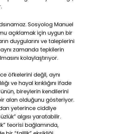
.
yadsınamaz. Sosyolog Manuel
mu açıklamak için uygun bir
ın duygularını ve taleplerini
 aynı zamanda tepkilerin
masını kolaylaştırıyor.
 öfkelerini değil, aynı
ğı ve hayal kırıklığını ifade
rünün, bireylerin kendilerini
i bir alan olduğunu gösteriyor.
ndan yeterince ciddiye
lük” algısı yaratabilir.
ik” teorisi bağlamında,
ir “faillik” eksikliği