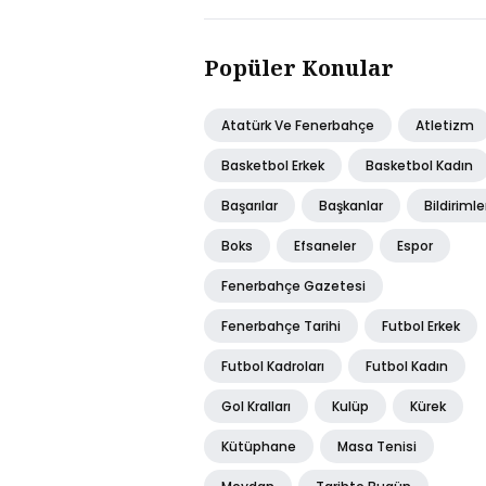
Popüler Konular
Atatürk Ve Fenerbahçe
Atletizm
Basketbol Erkek
Basketbol Kadın
Başarılar
Başkanlar
Bildirimle
Boks
Efsaneler
Espor
Fenerbahçe Gazetesi
Fenerbahçe Tarihi
Futbol Erkek
Futbol Kadroları
Futbol Kadın
Gol Kralları
Kulüp
Kürek
Kütüphane
Masa Tenisi