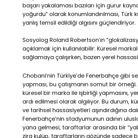
başarı yakalaması bazıları için gurur kay
yoğurdu” olarak konumlandırılması, Türk k
yanlış temsil edildiği algısını güçlendiriyor.
Sosyolog Roland Robertson’ın “glokaliza
açıklamak için kullanılabilir: Küresel mark
sağlamaya çalışırken, bazen yerel hassasiye
Chobani’nin Türkiye’de Fenerbahçe gibi semb
yapması, bu çatışmanın somut bir örneği. T
küresel bir marka ile işbirliği yapmasını, ye
ardı edilmesi olarak algılıyor. Bu durum, kü
ve tarihsel hassasiyetleri aşındırdığına dair
Fenerbahçe’nin stadyumunun adının ulusla
yana gelmesi, taraftarlar arasında bir “ya
zira kulüp, taraftarların gözünde sadece b