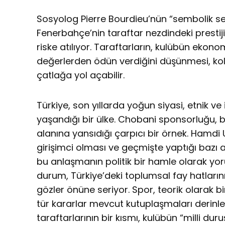
Sosyolog Pierre Bourdieu’nün “sembolik s
Fenerbahçe’nin taraftar nezdindeki prestiji
riske atılıyor. Taraftarların, kulübün ekono
değerlerden ödün verdiğini düşünmesi, kolek
çatlağa yol açabilir.
Türkiye, son yıllarda yoğun siyasi, etnik v
yaşandığı bir ülke. Chobani sponsorluğu,
alanına yansıdığı çarpıcı bir örnek. Hamdi U
girişimci olması ve geçmişte yaptığı bazı
bu anlaşmanın politik bir hamle olarak y
durum, Türkiye’deki toplumsal fay hatlar
gözler önüne seriyor. Spor, teorik olarak bir
tür kararlar mevcut kutuplaşmaları derinle
taraftarlarının bir kısmı, kulübün “milli dur