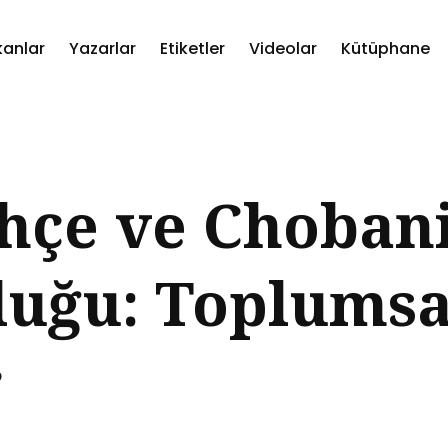
kanlar
Yazarlar
Etiketler
Videolar
Kütüphane
ch
hçe ve Choban
luğu: Toplumsa
r