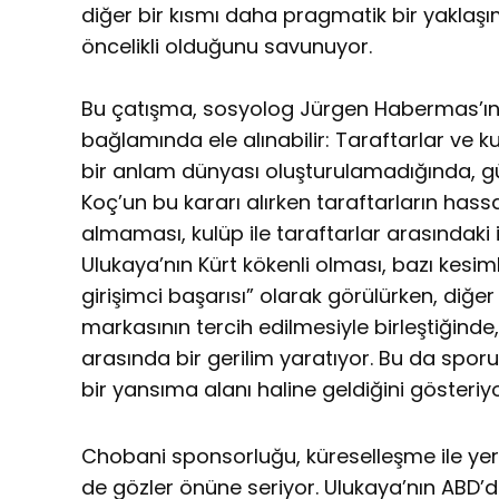
diğer bir kısmı daha pragmatik bir yaklaşı
öncelikli olduğunu savunuyor.
Bu çatışma, sosyolog Jürgen Habermas’ın “
bağlamında ele alınabilir: Taraftarlar ve 
bir anlam dünyası oluşturulamadığında, gü
Koç’un bu kararı alırken taraftarların hassa
almaması, kulüp ile taraftarlar arasındaki i
Ulukaya’nın Kürt kökenli olması, bazı kesim
girişimci başarısı” olarak görülürken, diğ
markasının tercih edilmesiyle birleştiğinde, 
arasında bir gerilim yaratıyor. Bu da spo
bir yansıma alanı haline geldiğini gösteriyo
Chobani sponsorluğu, küreselleşme ile yere
de gözler önüne seriyor. Ulukaya’nın ABD’de