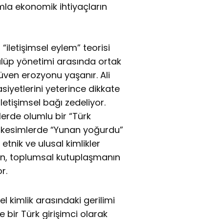
mla ekonomik ihtiyaçların
iletişimsel eylem” teorisi
kulüp yönetimi arasında ortak
ven erozyonu yaşanır. Ali
siyetlerini yeterince dikkate
letişimsel bağı zedeliyor.
lerde olumlu bir “Türk
er kesimlerde “Yunan yoğurdu”
etnik ve ulusal kimlikler
run, toplumsal kutuplaşmanın
r.
l kimlik arasındaki gerilimi
 bir Türk girişimci olarak