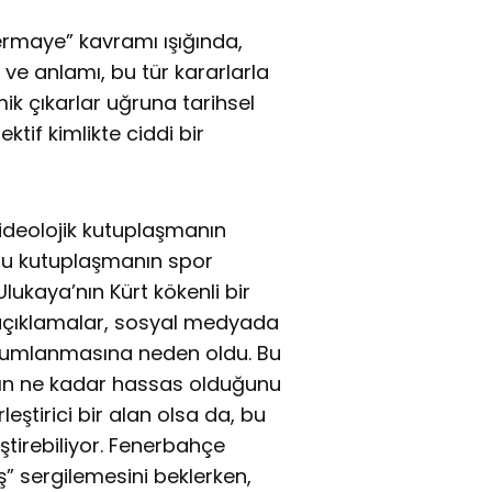
ermaye” kavramı ışığında,
 ve anlamı, bu tür kararlarla
mik çıkarlar uğruna tarihsel
tif kimlikte ciddi bir
e ideolojik kutuplaşmanın
 bu kutuplaşmanın spor
lukaya’nın Kürt kökenli bir
 açıklamalar, sosyal medyada
orumlanmasına neden oldu. Bu
ının ne kadar hassas olduğunu
leştirici bir alan olsa da, bu
ştirebiliyor. Fenerbahçe
uş” sergilemesini beklerken,