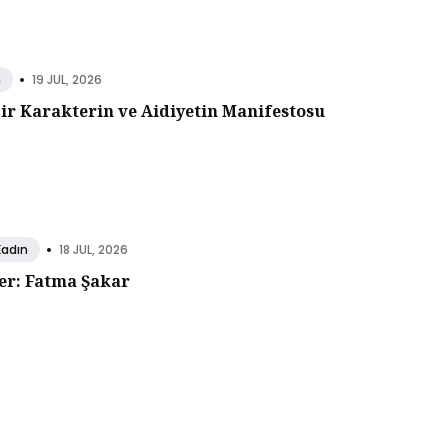
•
19 JUL, 2026
n
Bir Karakterin ve Aidiyetin Manifestosu
•
18 JUL, 2026
Kadın
er: Fatma Şakar