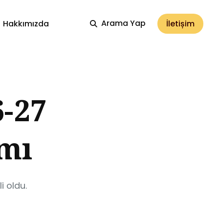
Arama Yap
İletișim
Hakkımızda
-27
amı
i oldu.