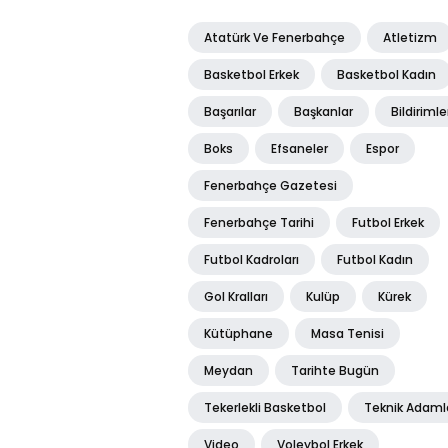
Atatürk Ve Fenerbahçe
Atletizm
Basketbol Erkek
Basketbol Kadın
Başarılar
Başkanlar
Bildirimle
Boks
Efsaneler
Espor
Fenerbahçe Gazetesi
Fenerbahçe Tarihi
Futbol Erkek
Futbol Kadroları
Futbol Kadın
Gol Kralları
Kulüp
Kürek
Kütüphane
Masa Tenisi
Meydan
Tarihte Bugün
Tekerlekli Basketbol
Teknik Adaml
Video
Voleybol Erkek