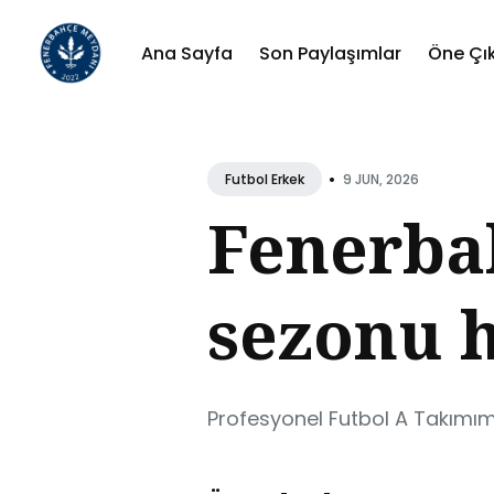
Ana Sayfa
Son Paylaşımlar
Öne Çı
Sear
for
•
9 JUN, 2026
Futbol Erkek
Blog
Fenerbah
sezonu h
Profesyonel Futbol A Takımımı