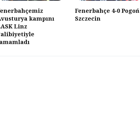
Fenerbahçemiz
Fenerbahçe 4-0 Pogoń
Avusturya kampını
Szczecin
LASK Linz
alibiyetiyle
tamamladı