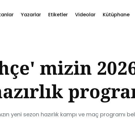
kanlar
Yazarlar
Etiketler
Videolar
Kütüphane
ch
çe' mizin 2026
azırlık progr
zın yeni sezon hazırlık kampı ve maç programı bell