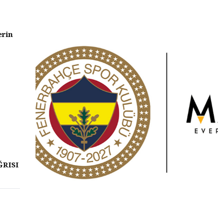
erin
ĞRISI