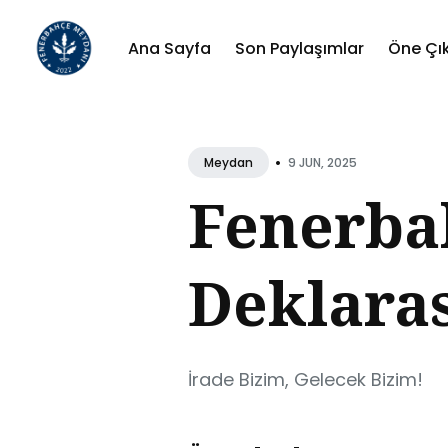
Ana Sayfa
Son Paylaşımlar
Öne Çı
Sear
for
•
9 JUN, 2025
Meydan
Blog
Fenerba
Deklara
İrade Bizim, Gelecek Bizim!