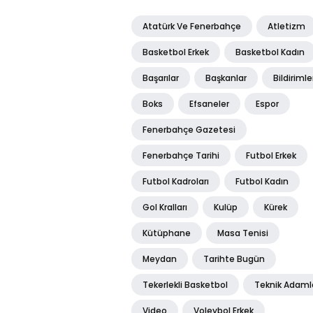
Atatürk Ve Fenerbahçe
Atletizm
Basketbol Erkek
Basketbol Kadın
Başarılar
Başkanlar
Bildirimle
Boks
Efsaneler
Espor
Fenerbahçe Gazetesi
Fenerbahçe Tarihi
Futbol Erkek
Futbol Kadroları
Futbol Kadın
Gol Kralları
Kulüp
Kürek
Kütüphane
Masa Tenisi
Meydan
Tarihte Bugün
Tekerlekli Basketbol
Teknik Adaml
Video
Voleybol Erkek