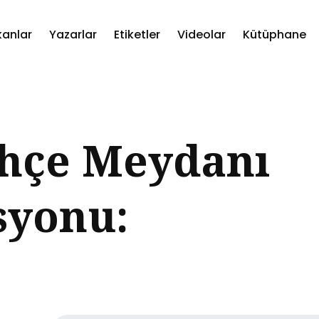
kanlar
Yazarlar
Etiketler
Videolar
Kütüphane
ch
hçe Meydanı
syonu: