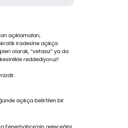
lan açıklamaları,
kratik iradesine açıkça
ipleri olarak, “vefasız” ya da
 kesinlikle reddediyoruz!
izdir.
nde açıkça belirtilen bir
nızca Fenerbahçe’nin geleceğini