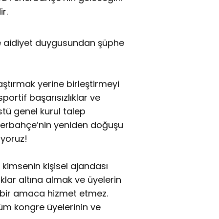
r.
ve aidiyet duygusundan şüphe
ştırmak yerine birleştirmeyi
portif başarısızlıklar ve
stü genel kurul talep
enerbahçe’nin yeniden doğuşu
diyoruz!
 kimsenin kişisel ajandası
aklar altına almak ve üyelerin
bir amaca hizmet etmez.
üm kongre üyelerinin ve