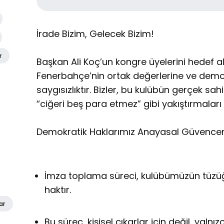
İrade Bizim, Gelecek Bizim!
r
Başkan Ali Koç’un kongre üyelerini hedef a
Fenerbahçe’nin ortak değerlerine ve demo
saygısızlıktır. Bizler, bu kulübün gerçek sah
“ciğeri beş para etmez” gibi yakıştırmaları
Demokratik Haklarımız Anayasal Güvencem
İmza toplama süreci, kulübümüzün tüzüğü
haktır.
ar
Bu süreç, kişisel çıkarlar için değil, yal