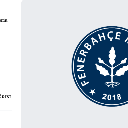
erin
ĞRISI