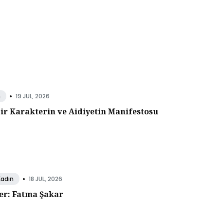
•
19 JUL, 2026
n
Bir Karakterin ve Aidiyetin Manifestosu
•
18 JUL, 2026
Kadın
er: Fatma Şakar