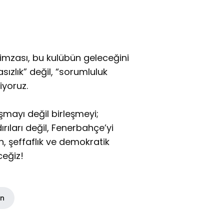
imzası, bu kulübün geleceğini
sızlık” değil, “sorumluluk
iyoruz.
şmayı değil birleşmeyi;
dırıları değil, Fenerbahçe’yi
n, şeffaflık ve demokratik
ceğiz!
in