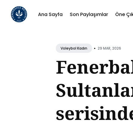
Ana Sayfa
Son Paylaşımlar
Öne Çı
Sear
for
•
29 MAR, 2026
Voleybol Kadın
Blog
Fenerba
Sultanlar
serisind