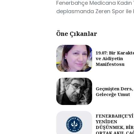
Fenerbahçe Medicana Kadın Vol
deplasmanda Zeren Spor ile ka
Öne Çıkanlar
19.07: Bir Karakt
ve Aidiyetin
Manifestosu
Geçmişten Ders,
Geleceğe Umut
FENERBAHÇE'Yİ
YENİDEN
DÜŞÜNMEK, BİR
ORTAK AKIL ÇA