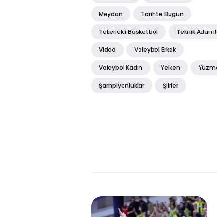
Meydan
Tarihte Bugün
Tekerlekli Basketbol
Teknik Adaml
Video
Voleybol Erkek
Voleybol Kadın
Yelken
Yüzm
Şampiyonluklar
Şiirler