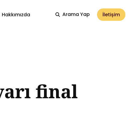
Arama Yap
İletișim
Hakkımızda
yarı final