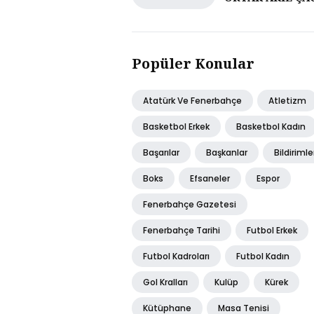
Popüler Konular
Atatürk Ve Fenerbahçe
Atletizm
Basketbol Erkek
Basketbol Kadın
Başarılar
Başkanlar
Bildirimle
Boks
Efsaneler
Espor
Fenerbahçe Gazetesi
Fenerbahçe Tarihi
Futbol Erkek
Futbol Kadroları
Futbol Kadın
Gol Kralları
Kulüp
Kürek
Kütüphane
Masa Tenisi