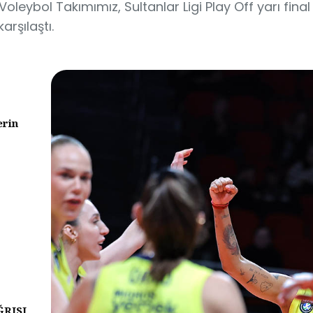
eybol Takımımız, Sultanlar Ligi Play Off yarı final 
rşılaştı.
erin
ĞRISI