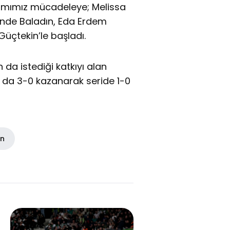
ımımız mücadeleye; Melissa
ande Baladın, Eda Erdem
Güçtekin’le başladı.
da istediği katkıyı alan
ı da 3-0 kazanarak seride 1-0
in