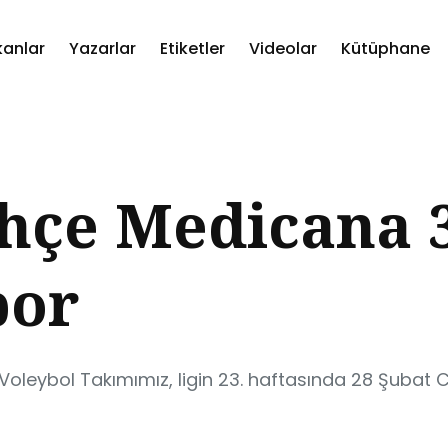
kanlar
Yazarlar
Etiketler
Videolar
Kütüphane
ch
hçe Medicana 3
por
oleybol Takımımız, ligin 23. haftasında 28 Şubat