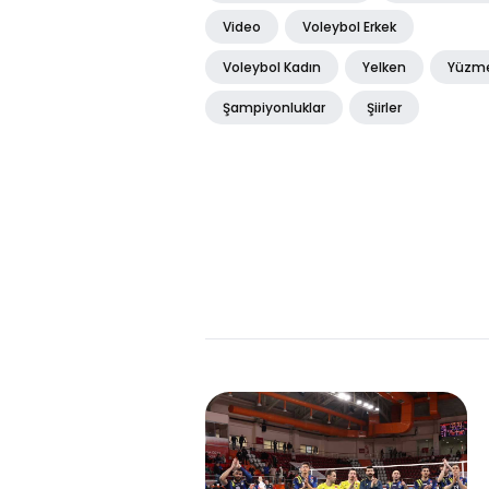
Video
Voleybol Erkek
Voleybol Kadın
Yelken
Yüzm
Şampiyonluklar
Şiirler