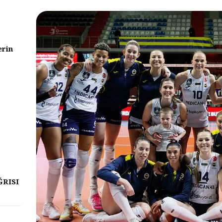
erin
ĞRISI