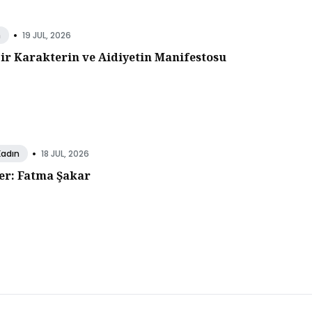
•
19 JUL, 2026
n
Bir Karakterin ve Aidiyetin Manifestosu
•
18 JUL, 2026
Kadın
er: Fatma Şakar