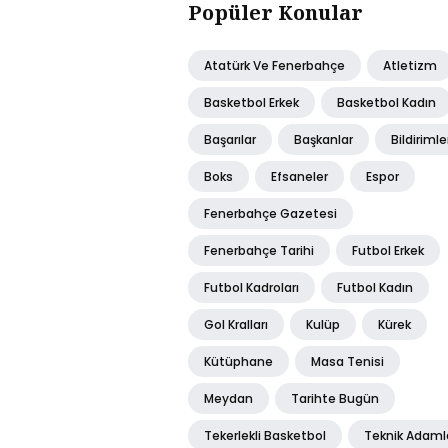
Popüler Konular
Atatürk Ve Fenerbahçe
Atletizm
Basketbol Erkek
Basketbol Kadın
Başarılar
Başkanlar
Bildirimle
Boks
Efsaneler
Espor
Fenerbahçe Gazetesi
Fenerbahçe Tarihi
Futbol Erkek
Futbol Kadroları
Futbol Kadın
Gol Kralları
Kulüp
Kürek
Kütüphane
Masa Tenisi
Meydan
Tarihte Bugün
Tekerlekli Basketbol
Teknik Adaml