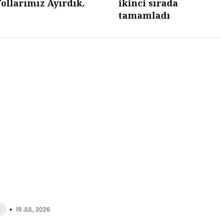
ollarımız Ayırdık.
ikinci sırada
tamamladı
•
19 JUL, 2026
n