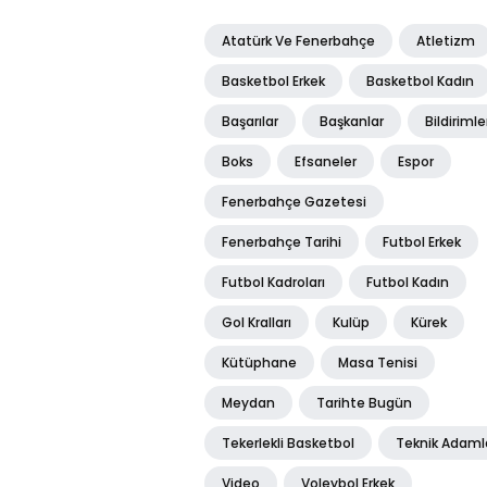
Atatürk Ve Fenerbahçe
Atletizm
Basketbol Erkek
Basketbol Kadın
Başarılar
Başkanlar
Bildirimle
Boks
Efsaneler
Espor
Fenerbahçe Gazetesi
Fenerbahçe Tarihi
Futbol Erkek
Futbol Kadroları
Futbol Kadın
Gol Kralları
Kulüp
Kürek
Kütüphane
Masa Tenisi
Meydan
Tarihte Bugün
Tekerlekli Basketbol
Teknik Adaml
Video
Voleybol Erkek