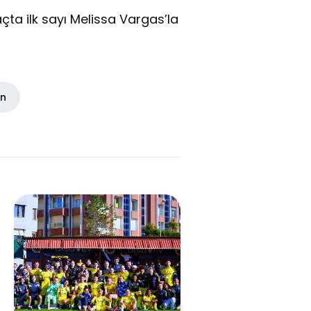
çta ilk sayı Melissa Vargas’la
in