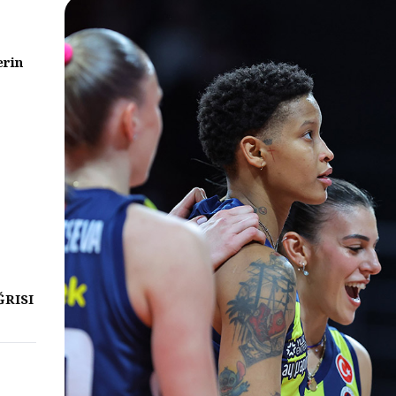
erin
ĞRISI