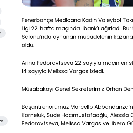
Fenerbahçe Medicana Kadın Voleybol Takı
Ligi 22. hafta maçında İlbank’ı ağırladı. Bu
r
Salonu’nda oynanan mücadelenin kazanan
oldu.
Arina Fedorovtseva 22 sayıyla maçın en s
14 sayıyla Melissa Vargas izledi.
Müsabakayı Genel Sekreterimiz Orhan Demir
Başantrenörümüz Marcello Abbondanza’nın 
Korneluk, Sude Hacımustafaoğlu, Alessia Or
ar
Fedorovtseva, Melissa Vargas ve libero Gü