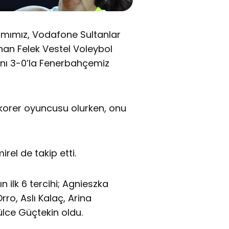
mımız, Vodafone Sultanlar
rhan Felek Vestel Voleybol
ı 3-0’la Fenerbahçemiz
korer oyuncusu olurken, onu
el de takip etti.
ilk 6 tercihi; Agnieszka
ro, Aslı Kalaç, Arina
lce Güçtekin oldu.