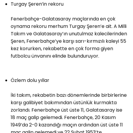
Turgay Şeren’in rekoru
Fenerbahçe-Galatasaray maçlarında en çok
oynama rekoru merhum Turgay Şeren’e ait. A Milli
Takım ve Galatasaray’ın unutulmaz kalecilerinden
Şeren, Fenerbahçe’ye karşı sarı-kırmızılı kaleyi 55
kez korurken, rekabette en çok forma giyen
futbolcu ünvanını elinde bulunduruyor.
Özlem dolu yıllar
İki takım, rekabetin bazı dönemlerinde birbirlerine
karşı galibiyet bakımından üstünlük kurmakta
zorlandı. Fenerbahçe üst üste 11, Galatasaray ise
18 maç galip gelemedi. Fenerbahçe, 20 Kasım
1949’da 2-0 kazandığı maçın ardından üst üste 11
maç galip gelemedi ve 22 Şubat 1953’te