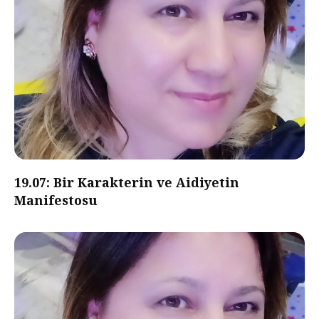
19.07: Bir Karakterin ve Aidiyetin
Manifestosu