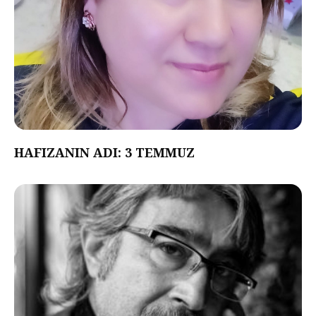
HAFIZANIN ADI: 3 TEMMUZ