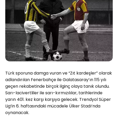
Türk sporuna damga vuran ve “Zıt kardeşler” olarak
adlandırılan Fenerbahçe ile Galatasaray’ın 115 yılı
geçen rekabetinde birçok ilginç olaya tanık olundu.
Sarı-lacivertliler ile sarı-kırmızılılar, tarihlerinde
yarın 401. kez karşı karşıya gelecek. Trendyol Süper
Lig’in 6. haftasındaki mücadele Ülker Stadı’nda
oynanacak.