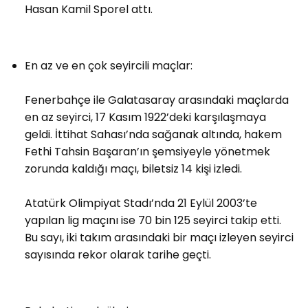
Hasan Kamil Sporel attı.
En az ve en çok seyircili maçlar:
Fenerbahçe ile Galatasaray arasındaki maçlarda
en az seyirci, 17 Kasım 1922’deki karşılaşmaya
geldi. İttihat Sahası’nda sağanak altında, hakem
Fethi Tahsin Başaran’ın şemsiyeyle yönetmek
zorunda kaldığı maçı, biletsiz 14 kişi izledi.
Atatürk Olimpiyat Stadı’nda 21 Eylül 2003’te
yapılan lig maçını ise 70 bin 125 seyirci takip etti.
Bu sayı, iki takım arasındaki bir maçı izleyen seyirci
sayısında rekor olarak tarihe geçti.