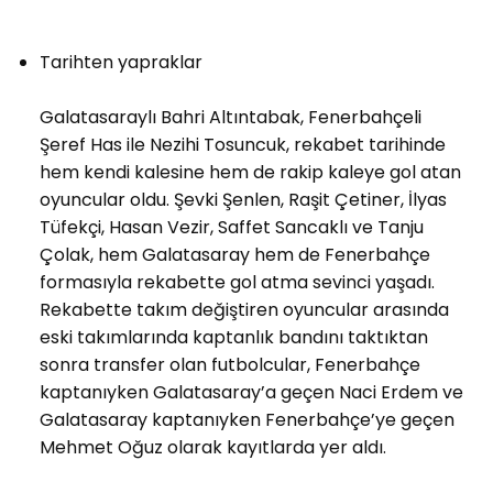
Tarihten yapraklar
Galatasaraylı Bahri Altıntabak, Fenerbahçeli
Şeref Has ile Nezihi Tosuncuk, rekabet tarihinde
hem kendi kalesine hem de rakip kaleye gol atan
oyuncular oldu. Şevki Şenlen, Raşit Çetiner, İlyas
Tüfekçi, Hasan Vezir, Saffet Sancaklı ve Tanju
Çolak, hem Galatasaray hem de Fenerbahçe
formasıyla rekabette gol atma sevinci yaşadı.
Rekabette takım değiştiren oyuncular arasında
eski takımlarında kaptanlık bandını taktıktan
sonra transfer olan futbolcular, Fenerbahçe
kaptanıyken Galatasaray’a geçen Naci Erdem ve
Galatasaray kaptanıyken Fenerbahçe’ye geçen
Mehmet Oğuz olarak kayıtlarda yer aldı.