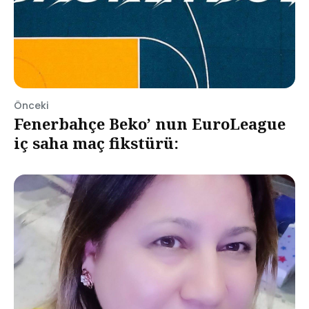
Önceki
Fenerbahçe Beko’ nun EuroLeague
iç saha maç fikstürü: