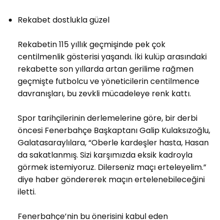
Rekabet dostlukla güzel
Rekabetin 115 yıllık geçmişinde pek çok
centilmenlik gösterisi yaşandı. İki kulüp arasındaki
rekabette son yıllarda artan gerilime rağmen
geçmişte futbolcu ve yöneticilerin centilmence
davranışları, bu zevkli mücadeleye renk kattı.
Spor tarihçilerinin derlemelerine göre, bir derbi
öncesi Fenerbahçe Başkaptanı Galip Kulaksızoğlu,
Galatasaraylılara, “Oberle kardeşler hasta, Hasan
da sakatlanmış. Sizi karşımızda eksik kadroyla
görmek istemiyoruz. Dilerseniz maçı erteleyelim.”
diye haber göndererek maçın ertelenebileceğini
iletti.
Fenerbahçe’nin bu önerisini kabul eden