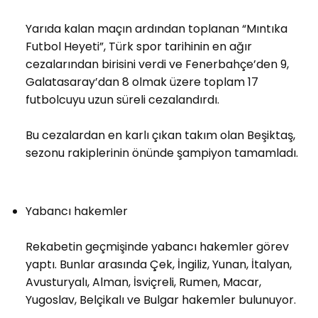
Yarıda kalan maçın ardından toplanan “Mıntıka
Futbol Heyeti”, Türk spor tarihinin en ağır
cezalarından birisini verdi ve Fenerbahçe’den 9,
Galatasaray’dan 8 olmak üzere toplam 17
futbolcuyu uzun süreli cezalandırdı.
Bu cezalardan en karlı çıkan takım olan Beşiktaş,
sezonu rakiplerinin önünde şampiyon tamamladı.
Yabancı hakemler
Rekabetin geçmişinde yabancı hakemler görev
yaptı. Bunlar arasında Çek, İngiliz, Yunan, İtalyan,
Avusturyalı, Alman, İsviçreli, Rumen, Macar,
Yugoslav, Belçikalı ve Bulgar hakemler bulunuyor.