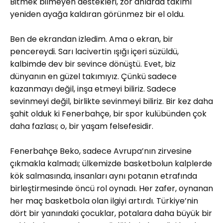
Bitmek bilmeyen destekleri, zor anlarda takımı
yeniden ayağa kaldıran görünmez bir el oldu.
Ben de ekrandan izledim. Ama o ekran, bir
pencereydi. Sarı lacivertin ışığı içeri süzüldü,
kalbimde dev bir sevince dönüştü. Evet, biz
dünyanın en güzel takımıyız. Çünkü sadece
kazanmayı değil, inşa etmeyi biliriz. Sadece
sevinmeyi değil, birlikte sevinmeyi biliriz. Bir kez daha
şahit olduk ki Fenerbahçe, bir spor kulübünden çok
daha fazlası; o, bir yaşam felsefesidir.
Fenerbahçe Beko, sadece Avrupa’nın zirvesine
çıkmakla kalmadı; ülkemizde basketbolun kalplerde
kök salmasında, insanları aynı potanın etrafında
birleştirmesinde öncü rol oynadı. Her zafer, oynanan
her maç basketbola olan ilgiyi artırdı. Türkiye’nin
dört bir yanındaki çocuklar, potalara daha büyük bir