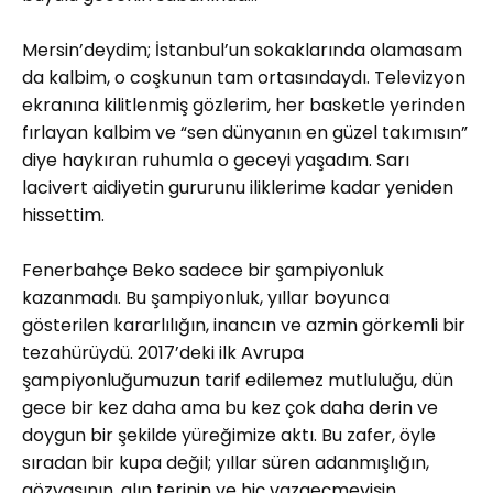
Mersin’deydim; İstanbul’un sokaklarında olamasam
da kalbim, o coşkunun tam ortasındaydı. Televizyon
ekranına kilitlenmiş gözlerim, her basketle yerinden
fırlayan kalbim ve “sen dünyanın en güzel takımısın”
diye haykıran ruhumla o geceyi yaşadım. Sarı
lacivert aidiyetin gururunu iliklerime kadar yeniden
hissettim.
Fenerbahçe Beko sadece bir şampiyonluk
kazanmadı. Bu şampiyonluk, yıllar boyunca
gösterilen kararlılığın, inancın ve azmin görkemli bir
tezahürüydü. 2017’deki ilk Avrupa
şampiyonluğumuzun tarif edilemez mutluluğu, dün
gece bir kez daha ama bu kez çok daha derin ve
doygun bir şekilde yüreğimize aktı. Bu zafer, öyle
sıradan bir kupa değil; yıllar süren adanmışlığın,
gözyaşının, alın terinin ve hiç vazgeçmeyişin