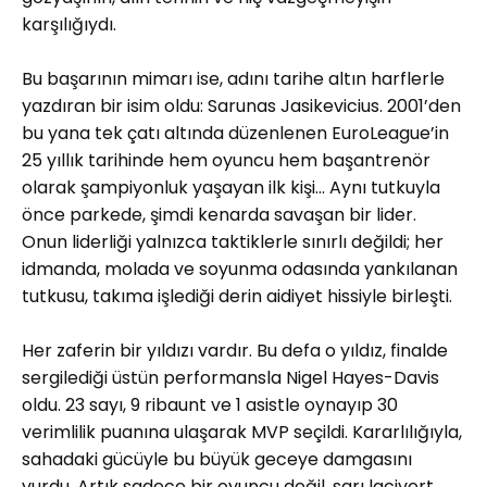
karşılığıydı.
Bu başarının mimarı ise, adını tarihe altın harflerle
yazdıran bir isim oldu: Sarunas Jasikevicius. 2001’den
bu yana tek çatı altında düzenlenen EuroLeague’in
25 yıllık tarihinde hem oyuncu hem başantrenör
olarak şampiyonluk yaşayan ilk kişi… Aynı tutkuyla
önce parkede, şimdi kenarda savaşan bir lider.
Onun liderliği yalnızca taktiklerle sınırlı değildi; her
idmanda, molada ve soyunma odasında yankılanan
tutkusu, takıma işlediği derin aidiyet hissiyle birleşti.
Her zaferin bir yıldızı vardır. Bu defa o yıldız, finalde
sergilediği üstün performansla Nigel Hayes-Davis
oldu. 23 sayı, 9 ribaunt ve 1 asistle oynayıp 30
verimlilik puanına ulaşarak MVP seçildi. Kararlılığıyla,
sahadaki gücüyle bu büyük geceye damgasını
vurdu. Artık sadece bir oyuncu değil, sarı lacivert