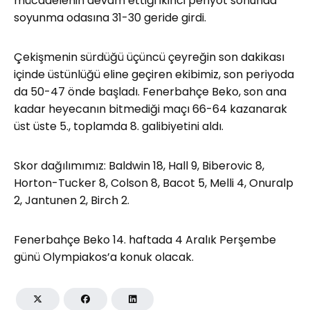
mücadelenin devam ettiği ikinci periyot sonunda
soyunma odasına 31-30 geride girdi.
Çekişmenin sürdüğü üçüncü çeyreğin son dakikası
içinde üstünlüğü eline geçiren ekibimiz, son periyoda
da 50-47 önde başladı. Fenerbahçe Beko, son ana
kadar heyecanın bitmediği maçı 66-64 kazanarak
üst üste 5., toplamda 8. galibiyetini aldı.
Skor dağılımımız: Baldwin 18, Hall 9, Biberovic 8,
Horton-Tucker 8, Colson 8, Bacot 5, Melli 4, Onuralp
2, Jantunen 2, Birch 2.
Fenerbahçe Beko 14. haftada 4 Aralık Perşembe
günü Olympiakos’a konuk olacak.