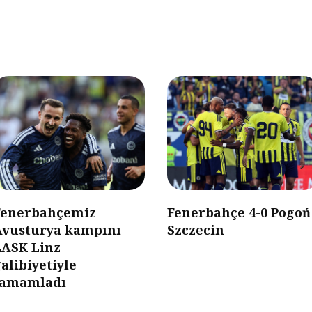
Fenerbahçemiz
Fenerbahçe 4-0 Pogoń
Avusturya kampını
Szczecin
LASK Linz
alibiyetiyle
tamamladı