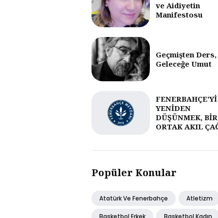
ve Aidiyetin
Manifestosu
Geçmişten Ders,
Geleceğe Umut
FENERBAHÇE'Yİ
YENİDEN
DÜŞÜNMEK, BİR
ORTAK AKIL ÇA
Popüler Konular
Atatürk Ve Fenerbahçe
Atletizm
Basketbol Erkek
Basketbol Kadın