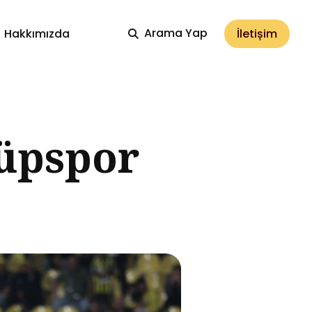
Arama Yap
İletișim
Hakkımızda
yüpspor