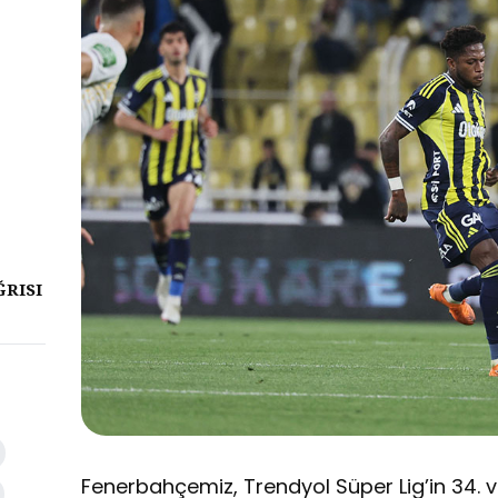
ĞRISI
Fenerbahçemiz, Trendyol Süper Lig’in 34. 