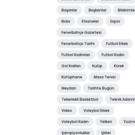
Başarılar
Başkanlar
Bildirimle
Boks
Efsaneler
Espor
Fenerbahçe Gazetesi
Fenerbahçe Tarihi
Futbol Erkek
Futbol Kadroları
Futbol Kadın
Gol Kralları
Kulüp
Kürek
Kütüphane
Masa Tenisi
Meydan
Tarihte Bugün
Tekerlekli Basketbol
Teknik Adaml
Video
Voleybol Erkek
Voleybol Kadın
Yelken
Yüzm
Şampiyonluklar
Şiirler