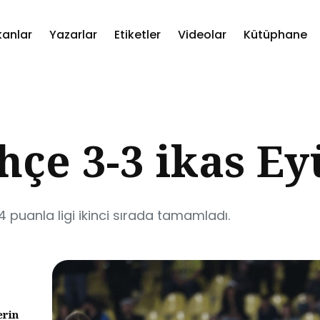
kanlar
Yazarlar
Etiketler
Videolar
Kütüphane
ch
çe 3-3 ikas E
puanla ligi ikinci sırada tamamladı.
erin