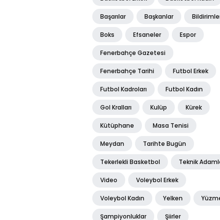
Başarılar
Başkanlar
Bildirimle
Boks
Efsaneler
Espor
Fenerbahçe Gazetesi
Fenerbahçe Tarihi
Futbol Erkek
Futbol Kadroları
Futbol Kadın
Gol Kralları
Kulüp
Kürek
Kütüphane
Masa Tenisi
Meydan
Tarihte Bugün
Tekerlekli Basketbol
Teknik Adaml
Video
Voleybol Erkek
Voleybol Kadın
Yelken
Yüzm
Şampiyonluklar
Şiirler