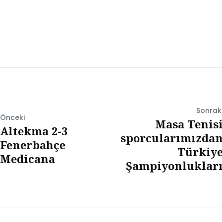
Sonrak
Önceki
Masa Tenis
Altekma 2-3
sporcularımızda
Fenerbahçe
Türkiy
Medicana
Şampiyonluklar