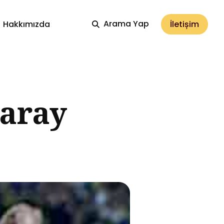
Arama Yap
İletișim
Hakkımızda
saray