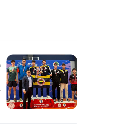
i
i
n
e
ı