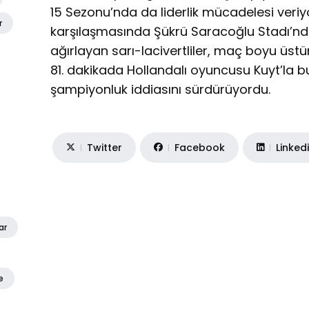
15 Sezonu’nda da liderlik mücadelesi veriy
r
karşılaşmasında Şükrü Saracoğlu Stadı’nda
ağırlayan sarı-lacivertliler, maç boyu üs
81. dakikada Hollandalı oyuncusu Kuyt’la b
şampiyonluk iddiasını sürdürüyordu.
Twitter
Facebook
Linked
ar
e