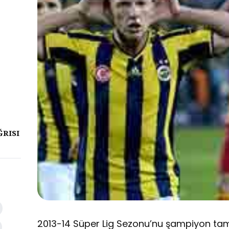
ĞRISI
2013-14 Süper Lig Sezonu’nu şampiyon t