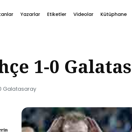
kanlar
Yazarlar
Etiketler
Videolar
Kütüphane
ch
çe 1-0 Galata
0 Galatasaray
erin