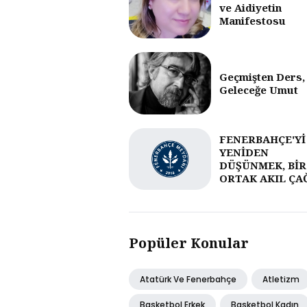
ve Aidiyetin
Manifestosu
Geçmişten Ders,
Geleceğe Umut
FENERBAHÇE'Yİ
YENİDEN
DÜŞÜNMEK, BİR
ORTAK AKIL ÇA
Popüler Konular
Atatürk Ve Fenerbahçe
Atletizm
Basketbol Erkek
Basketbol Kadın