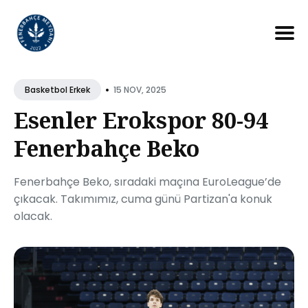
Search
for
•
15 NOV, 2025
Basketbol Erkek
Blog
Esenler Erokspor 80-94
Fenerbahçe Beko
Fenerbahçe Beko, sıradaki maçına EuroLeague’de
çıkacak. Takımımız, cuma günü Partizan'a konuk
olacak.