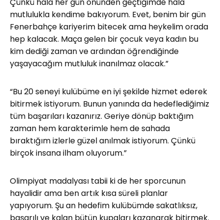
Çünkü hala her gün önünden geçtiğimde hala
mutlulukla kendime bakıyorum. Evet, benim bir gün
Fenerbahçe kariyerim bitecek ama heykelim orada
hep kalacak. Maça gelen bir çocuk veya kadın bu
kim dediği zaman ve ardından öğrendiğinde
yaşayacağım mutluluk inanılmaz olacak.”
“Bu 20 seneyi kulübüme en iyi şekilde hizmet ederek
bitirmek istiyorum. Bunun yanında da hedeflediğimiz
tüm başarıları kazanırız. Geriye dönüp baktığım
zaman hem karakterimle hem de sahada
bıraktığım izlerle güzel anılmak istiyorum. Çünkü
birçok insana ilham oluyorum.”
Olimpiyat madalyası tabii ki de her sporcunun
hayalidir ama ben artık kısa süreli planlar
yapıyorum. Şu an hedefim kulübümde sakatlıksız,
başarılı ve kalan bütün kupaları kazanarak bitirmek.