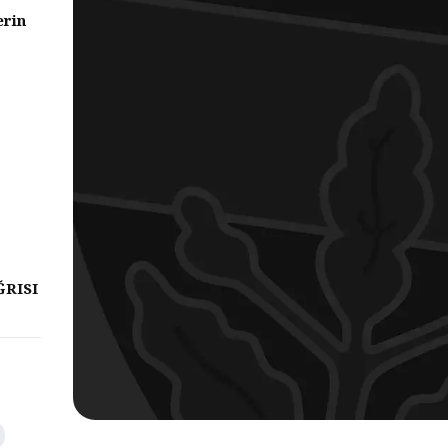
erin
ĞRISI