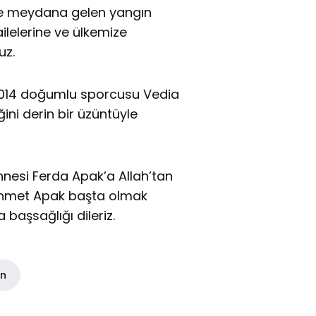
de meydana gelen yangın
ilelerine ve ülkemize
uz.
014 doğumlu sporcusu Vedia
ini derin bir üzüntüyle
nesi Ferda Apak’a Allah’tan
ehmet Apak başta olmak
başsağlığı dileriz.
in