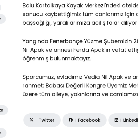
Bolu Kartalkaya Kayak Merkezi’ndeki otel
sonucu kaybettiğimiz tüm canlarımız için a
r
başsağlığı, yaralılarımıza acil şifalar diliyor
Yangında Fenerbahçe Yüzme Şubemizin 2
Nil Apak ve annesi Ferda Apak’ın vefat ettiğ
öğrenmiş bulunmaktayız.
Sporcumuz, evladımız Vedia Nil Apak ve an
rahmet; Babası Değerli Kongre Üyemiz M
üzere tüm aileye, yakınlarına ve camiamıza 
ar
Twitter
Facebook
Linked
e