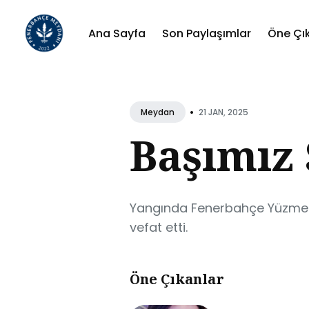
Ana Sayfa
Son Paylaşımlar
Öne Çı
Sear
for
•
21 JAN, 2025
Meydan
Blog
Başımız 
Yangında Fenerbahçe Yüzme Ş
vefat etti.
Öne Çıkanlar