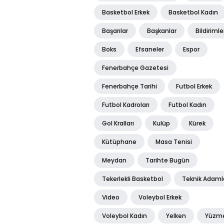
Basketbol Erkek
Basketbol Kadın
Başarılar
Başkanlar
Bildirimle
Boks
Efsaneler
Espor
Fenerbahçe Gazetesi
Fenerbahçe Tarihi
Futbol Erkek
Futbol Kadroları
Futbol Kadın
Gol Kralları
Kulüp
Kürek
Kütüphane
Masa Tenisi
Meydan
Tarihte Bugün
Tekerlekli Basketbol
Teknik Adaml
Video
Voleybol Erkek
Voleybol Kadın
Yelken
Yüzm