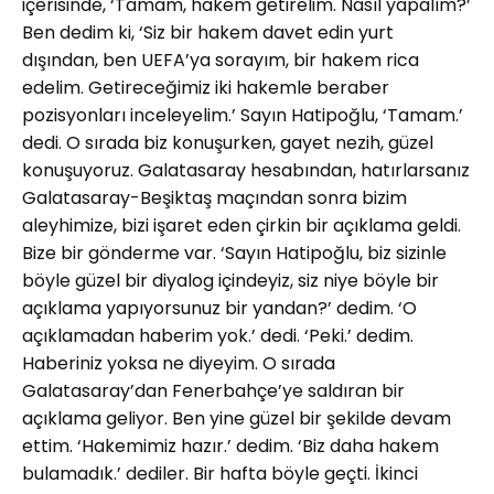
içerisinde, ‘Tamam, hakem getirelim. Nasıl yapalım?’
Ben dedim ki, ‘Siz bir hakem davet edin yurt
dışından, ben UEFA’ya sorayım, bir hakem rica
edelim. Getireceğimiz iki hakemle beraber
pozisyonları inceleyelim.’ Sayın Hatipoğlu, ‘Tamam.’
dedi. O sırada biz konuşurken, gayet nezih, güzel
konuşuyoruz. Galatasaray hesabından, hatırlarsanız
Galatasaray-Beşiktaş maçından sonra bizim
aleyhimize, bizi işaret eden çirkin bir açıklama geldi.
Bize bir gönderme var. ‘Sayın Hatipoğlu, biz sizinle
böyle güzel bir diyalog içindeyiz, siz niye böyle bir
açıklama yapıyorsunuz bir yandan?’ dedim. ‘O
açıklamadan haberim yok.’ dedi. ‘Peki.’ dedim.
Haberiniz yoksa ne diyeyim. O sırada
Galatasaray’dan Fenerbahçe’ye saldıran bir
açıklama geliyor. Ben yine güzel bir şekilde devam
ettim. ‘Hakemimiz hazır.’ dedim. ‘Biz daha hakem
bulamadık.’ dediler. Bir hafta böyle geçti. İkinci