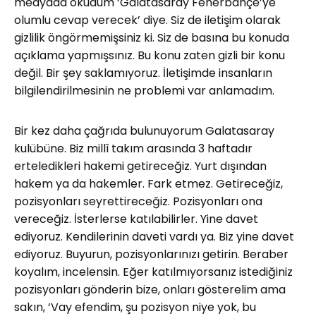
medyada okudum ‘Galatasaray Fenerbahçe’ye
olumlu cevap verecek’ diye. Siz de iletişim olarak
gizlilik öngörmemişsiniz ki. Siz de basına bu konuda
açıklama yapmışsınız. Bu konu zaten gizli bir konu
değil. Bir şey saklamıyoruz. İletişimde insanların
bilgilendirilmesinin ne problemi var anlamadım.
Bir kez daha çağrıda bulunuyorum Galatasaray
kulübüne. Biz millî takım arasında 3 haftadır
erteledikleri hakemi getireceğiz. Yurt dışından
hakem ya da hakemler. Fark etmez. Getireceğiz,
pozisyonları seyrettireceğiz. Pozisyonları ona
vereceğiz. İsterlerse katılabilirler. Yine davet
ediyoruz. Kendilerinin daveti vardı ya. Biz yine davet
ediyoruz. Buyurun, pozisyonlarınızı getirin. Beraber
koyalım, incelensin. Eğer katılmıyorsanız istediğiniz
pozisyonları gönderin bize, onları gösterelim ama
sakın, ‘Vay efendim, şu pozisyon niye yok, bu