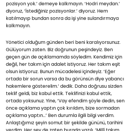
pozisyon yok.’ demeye kalkmayın. ‘Hodri meydan.’
diyoruz, ‘İstediğiniz pozisyonlar.’ diyoruz. Hem
katılmayıp bundan sonra da işi yine sulandırmaya
kalkmayın.
Yönetici olduğum günden beri beni karalıyorsunuz.
Gülüyorum zaten. Biz doğrunun peşindeyiz. Ben
geçen gün de açıklamamda söyledim. Kendimiz için
değil, her takım için adalet istiyoruz. Her takım eşit
olsun istiyoruz. Bunun mücadelesi içindeyiz. ‘Eğer
ortada bir sorun varsa da bu görünsün diye yabancı
hakemlere gösterelim.’ dedik. Daha doğrusu sizden
teklif geldi, biz kabul ettik. Teklifinizi kabul ettik,
ortada yoksunuz. Yine, ‘Vay efendim şöyle dedin, sen
önce açıklama yaptın çok kırıldım, bize sormadan
açıklama yaptın…’ Ben durumla ilgili bilgi verdim.
Anlaştığımız şeyin somut bir şekilde gününü, tarihini
verdim. Her şey de zaten burada yazılı. ‘Millî takım