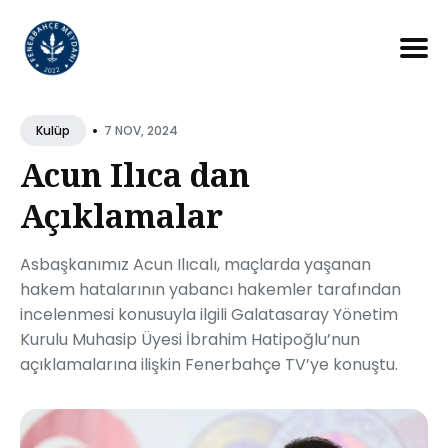
Search
for
•
7 NOV, 2024
Kulüp
Blog
Acun Ilıca dan
Açıklamalar
Asbaşkanımız Acun Ilıcalı, maçlarda yaşanan
hakem hatalarının yabancı hakemler tarafından
incelenmesi konusuyla ilgili Galatasaray Yönetim
Kurulu Muhasip Üyesi İbrahim Hatipoğlu’nun
açıklamalarına ilişkin Fenerbahçe TV’ye konuştu.