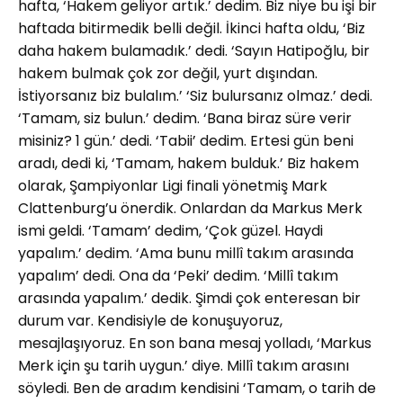
hafta, ‘Hakem geliyor artık.’ dedim. Biz niye bu işi bir
haftada bitirmedik belli değil. İkinci hafta oldu, ‘Biz
daha hakem bulamadık.’ dedi. ‘Sayın Hatipoğlu, bir
hakem bulmak çok zor değil, yurt dışından.
İstiyorsanız biz bulalım.’ ‘Siz bulursanız olmaz.’ dedi.
‘Tamam, siz bulun.’ dedim. ‘Bana biraz süre verir
misiniz? 1 gün.’ dedi. ‘Tabii’ dedim. Ertesi gün beni
aradı, dedi ki, ‘Tamam, hakem bulduk.’ Biz hakem
olarak, Şampiyonlar Ligi finali yönetmiş Mark
Clattenburg’u önerdik. Onlardan da Markus Merk
ismi geldi. ‘Tamam’ dedim, ‘Çok güzel. Haydi
yapalım.’ dedim. ‘Ama bunu millî takım arasında
yapalım’ dedi. Ona da ‘Peki’ dedim. ‘Millî takım
arasında yapalım.’ dedik. Şimdi çok enteresan bir
durum var. Kendisiyle de konuşuyoruz,
mesajlaşıyoruz. En son bana mesaj yolladı, ‘Markus
Merk için şu tarih uygun.’ diye. Millî takım arasını
söyledi. Ben de aradım kendisini ‘Tamam, o tarih de