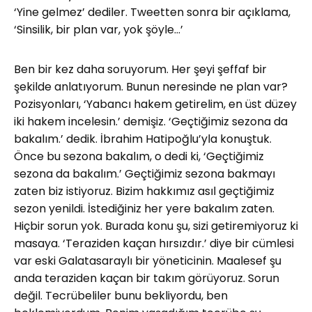
‘Yine gelmez’ dediler. Tweetten sonra bir açıklama,
‘Sinsilik, bir plan var, yok şöyle…’
Ben bir kez daha soruyorum. Her şeyi şeffaf bir
şekilde anlatıyorum. Bunun neresinde ne plan var?
Pozisyonları, ‘Yabancı hakem getirelim, en üst düzey
iki hakem incelesin.’ demişiz. ‘Geçtiğimiz sezona da
bakalım.’ dedik. İbrahim Hatipoğlu’yla konuştuk.
Önce bu sezona bakalım, o dedi ki, ‘Geçtiğimiz
sezona da bakalım.’ Geçtiğimiz sezona bakmayı
zaten biz istiyoruz. Bizim hakkımız asıl geçtiğimiz
sezon yenildi. İstediğiniz her yere bakalım zaten.
Hiçbir sorun yok. Burada konu şu, sizi getiremiyoruz ki
masaya. ‘Teraziden kaçan hırsızdır.’ diye bir cümlesi
var eski Galatasaraylı bir yöneticinin. Maalesef şu
anda teraziden kaçan bir takım görüyoruz. Sorun
değil. Tecrübeliler bunu bekliyordu, ben