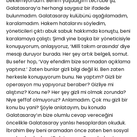
beklemiyordum. Benim yaşadığım tecrübe şu,
Galatasaray’a herhangi saygısız bir ifadede
bulunmadım. Galatasaray kulübünü aşağılamadım,
karalamadım. Hakem hatalarını söyledim,
yöneticileri çıktı abuk sabuk hakkımda konuştu, beni
karalamaya çalıştı. Şimdi yine başka bir yöneticisiyle
konuşuyorum, anlaşıyoruz, ‘Millî takım arasında’ diye
mesajı duruyor burada. Her şey artık belgeli, somut.
Bu sefer hop, ‘Vay efendim bize sormadan açıklama
yaptınız.’ Zaten bunlar gizli bilgi değil ki. Ben zaten
herkesle konuşuyorum bunu. Ne yaptım? Gizli bir
operasyon mu yapıyoruz beraber? Gizliye mi
alıştınız? Konu ne? Her şey gizli mi olmak zorunda?
Niye şeffaf olmuyoruz? Anlamadım. Çok mu gizli bir
konu bu yani? Şöyle anlatayım, bu konuda
Galatasaray’ın bize olumlu cevap vereceğini
öncelikle Galatasaray yanlısı hesaplardan okuduk.
İbrahim Bey beni aramadan önce zaten ben sosyal